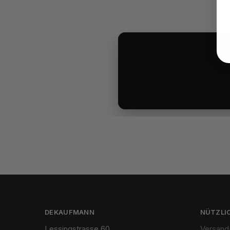
DEKAUFMANN
NÜTZLIC
Lessingstrasse 60
Versand