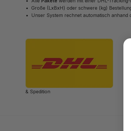
Alle
Pakete
werden mit einer DHL-Tracking
Große (LxBxH) oder schwere (kg) Bestellu
Unser System rechnet automatisch anhand d
& Spedition