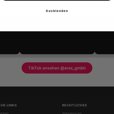
♬ ORIGINALTON - ARAS-GMBH
Ausblenden
TikTok ansehen @aras_gmbh
HE LINKS
RECHTLICHES
arten
Impressum