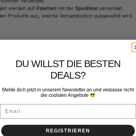
-Nummer versendet.
ngen werden auf
Paletten
mit der
Spedition
versendet.
er Produkte aus, welche Versandoption ausgewählt wird.
DU WILLST DIE BESTEN
DEALS?
Melde dich jetzt in unserem Newsletter an und verpasse nicht
die coolsten Angebote
Email
REGISTRIEREN