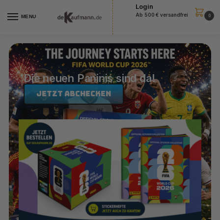
Login
Ab 500 € versandfrei
0
MENU
Die neuen Paninis sind da!
Jetzt abchecken