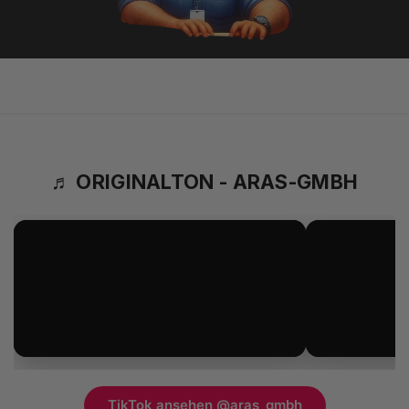
♬ ORIGINALTON - ARAS-GMBH
TikTok ansehen @aras_gmbh