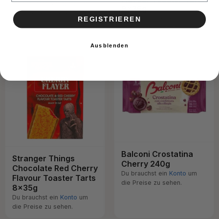
Du brauchst ein
Konto
um
8x35g
die Preise zu sehen.
Du brauchst ein
Konto
um
REGISTRIEREN
die Preise zu sehen.
Ausblenden
Balconi Crostatina
Stranger Things
Cherry 240g
Chocolate Red Cherry
Du brauchst ein
Konto
um
Flavour Toaster Tarts
die Preise zu sehen.
8x35g
Du brauchst ein
Konto
um
die Preise zu sehen.