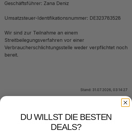
Geschäftsführer: Zana Deniz
Umsatzsteuer-Identifikationsnummer: DE323783528
Wir sind zur Teilnahme an einem
Streitbeilegungsverfahren vor einer
Verbraucherschlichtungsstelle weder verpflichtet noch
bereit.
Stand: 31.07.2026, 03:14:27
DU WILLST DIE BESTEN
♬ ORIGINALTON - ARAS-GMBH
DEALS?