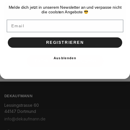
Melde dich jetzt in unserem Newsletter an und verpasse nicht
die coolsten Angebote
Email
REGISTRIEREN
Ausblenden
TikTok ansehen @aras_gmbh
DEKAUFMANN
Lessingstrasse 60
44147 Dortmund
info@dekaufmann.de