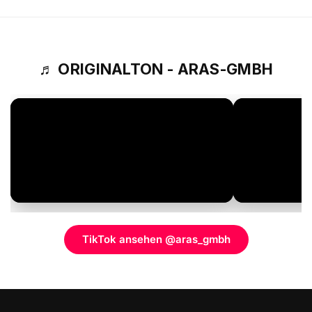
♬ ORIGINALTON - ARAS-GMBH
TikTok ansehen @aras_gmbh