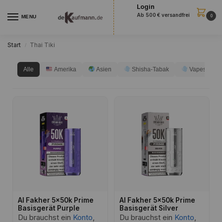
Login
Ab 500 € versandfrei
0
MENU
Start
Thai Tiki
/
Alle
Amerika
Asien
Shisha-Tabak
Vapes
Al Fakher 5x50k Prime
Al Fakher 5x50k Prime
Basisgerät Purple
Basisgerät Silver
Du brauchst ein
Konto
,
Du brauchst ein
Konto
,