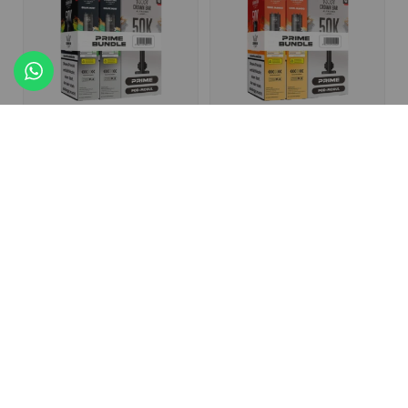
Al Fakher 5x50k Prime
Al Fakher 5x50k Prime
Bundle 2er Pod + Coil
Bundle 2er Pod + Coil
Grape Mint
Cool Mango
Du brauchst ein
Konto
,
Du brauchst ein
Konto
,
um die Preise zu sehen.
um die Preise zu sehen.