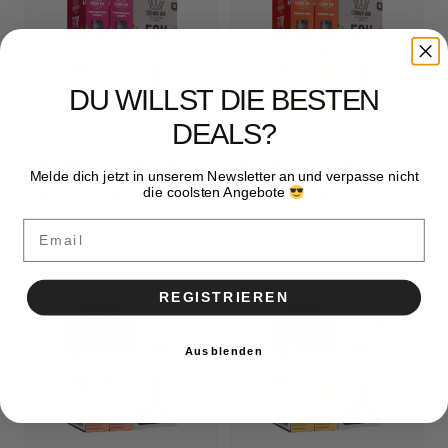
DU WILLST DIE BESTEN
DEALS?
Al Fakher 5x50k Prime
Al Fakher 5x50k Prime
Melde dich jetzt in unserem Newsletter an und verpasse nicht
Bundle 2er Pod + Coil
Bundle 2er Pod + Coil
die coolsten Angebote
Watermelon Cherry
Orange Mint
Du brauchst ein
Konto
,
Du brauchst ein
Konto
,
Email
um die Preise zu sehen.
um die Preise zu sehen.
REGISTRIEREN
Ausblenden