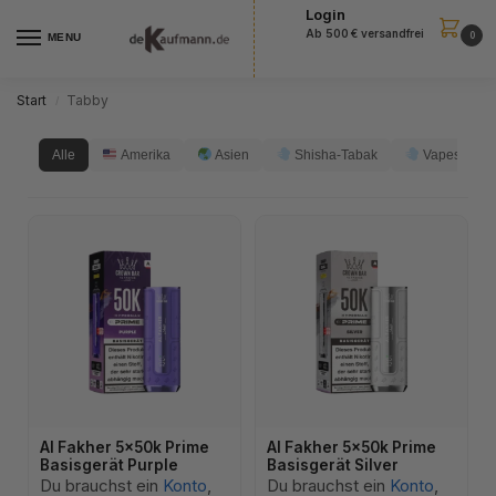
Login
Ab 500 € versandfrei
0
MENU
Start
Tabby
/
Alle
Amerika
Asien
Shisha-Tabak
Vapes
Al Fakher 5x50k Prime
Al Fakher 5x50k Prime
Basisgerät Purple
Basisgerät Silver
Du brauchst ein
Konto
,
Du brauchst ein
Konto
,