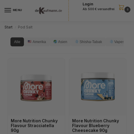
Login
Ab 500 € versandfrei
0
MENU
Start
Pod Salt
/
Alle
Amerika
Asien
Shisha-Tabak
Vapes
More Nutrition Chunky
More Nutrition Chunky
Flavour Stracciatella
Flavour Blueberry
90g
Cheesecake 90g