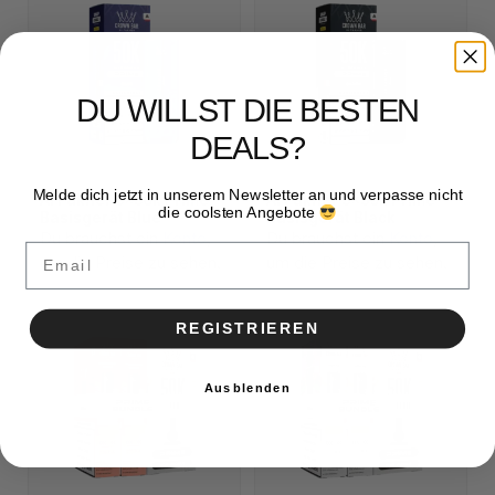
DU WILLST DIE BESTEN
DEALS?
Melde dich jetzt in unserem Newsletter an und verpasse nicht
Al Fakher 5x50k Prime
Al Fakher 5x50k Prime
die coolsten Angebote
Basisgerät Blue
Basisgerät Black
Du brauchst ein
Konto
,
Du brauchst ein
Konto
,
Email
um die Preise zu sehen.
um die Preise zu sehen.
REGISTRIEREN
Ausblenden