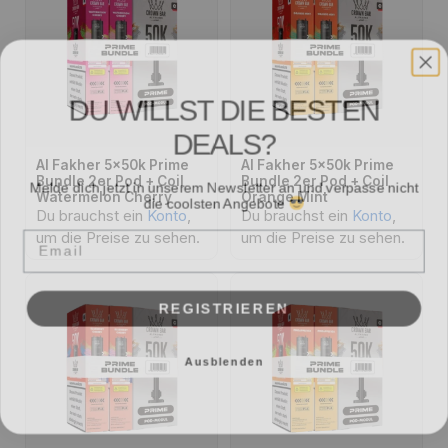
DU WILLST DIE BESTEN
DEALS?
Al Fakher 5x50k Prime
Al Fakher 5x50k Prime
Melde dich jetzt in unserem Newsletter an und verpasse nicht
Bundle 2er Pod + Coil
Bundle 2er Pod + Coil
die coolsten Angebote
Watermelon Cherry
Orange Mint
Du brauchst ein
Konto
,
Du brauchst ein
Konto
,
Email
um die Preise zu sehen.
um die Preise zu sehen.
REGISTRIEREN
Ausblenden