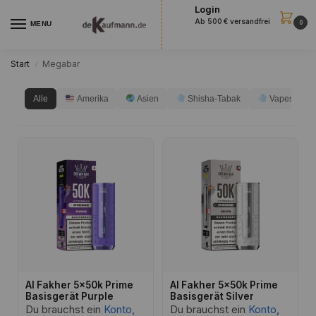
Login
Ab 500 € versandfrei
0
MENU
Start
Megabar
/
Alle
Amerika
Asien
Shisha-Tabak
Vapes
Al Fakher 5x50k Prime
Al Fakher 5x50k Prime
Basisgerät Purple
Basisgerät Silver
Du brauchst ein
Konto
,
Du brauchst ein
Konto
,