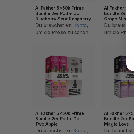
Al Fakher 5x50k Prime
Al Fakher 5x
Bundle 2er Pod + Coil
Bundle 2er Po
Blueberry Sour Raspberry
Grape Mint
Du brauchst ein
Konto
,
Du brauchst
um die Preise zu sehen.
um die Preis
Al Fakher 5x50k Prime
Al Fakher 5x
Bundle 2er Pod + Coil
Bundle 2er Po
Two Apple
Magic Love
Du brauchst ein
Konto
,
Du brauchst