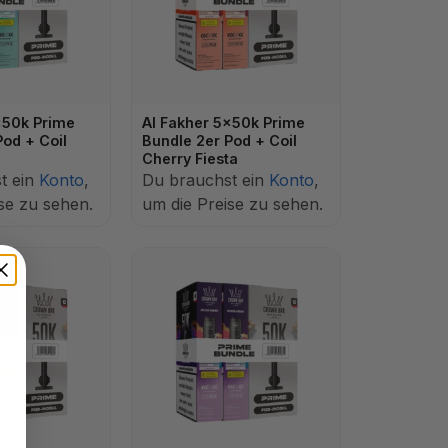
x50k Prime
Al Fakher 5x50k Prime
Pod + Coil
Bundle 2er Pod + Coil
Cherry Fiesta
t ein
Konto
,
Du brauchst ein
Konto
,
se zu sehen.
um die Preise zu sehen.