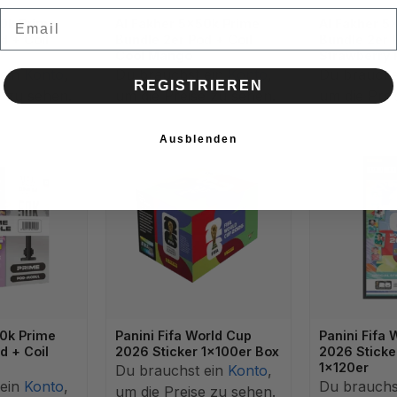
Email
50k Prime
Al Fakher 5x50k Prime
Al Fakher 5
d + Coil
Bundle 2er Pod + Coil
Bundle 2er 
Cool Mango
Strawberry
 ein
Konto
,
Du brauchst ein
Konto
,
Du brauchs
REGISTRIEREN
e zu sehen.
um die Preise zu sehen.
um die Prei
Ausblenden
50k Prime
Panini Fifa World Cup
Panini Fifa 
d + Coil
2026 Sticker 1x100er Box
2026 Sticke
1x120er
Du brauchst ein
Konto
,
 ein
Konto
,
Du brauchs
um die Preise zu sehen.