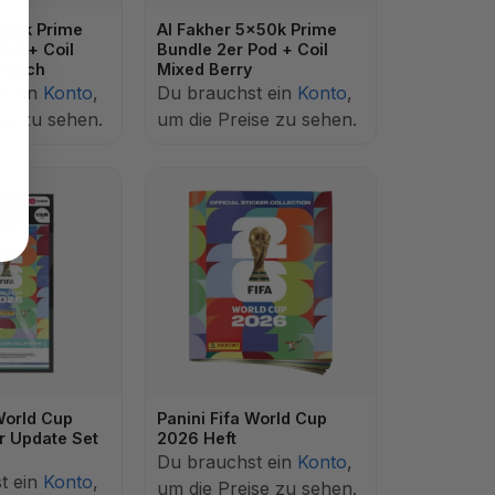
x50k Prime
Al Fakher 5x50k Prime
Pod + Coil
Bundle 2er Pod + Coil
 Punch
Mixed Berry
t ein
Konto
,
Du brauchst ein
Konto
,
se zu sehen.
um die Preise zu sehen.
World Cup
Panini Fifa World Cup
r Update Set
2026 Heft
Du brauchst ein
Konto
,
t ein
Konto
,
um die Preise zu sehen.