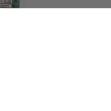
atermelon
5x10ml+2ml
 ein
Konto
,
e zu sehen.
♬ ORIGINALTON - ARAS-GMBH