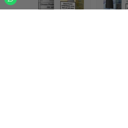
Vozol Pods Pineapple
Vozol Pods W
Orange Peach
Bubble Gum 
5x10ml+2ml
Du brauchst
Du brauchst ein
Konto
,
um die Preis
um die Preise zu sehen.