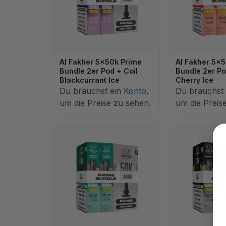
Al Fakher 5x50k Prime
Al Fakher 5x
Bundle 2er Pod + Coil
Bundle 2er Po
Blackcurrant Ice
Cherry Ice
Du brauchst ein
Konto
,
Du brauchst
um die Preise zu sehen.
um die Preis