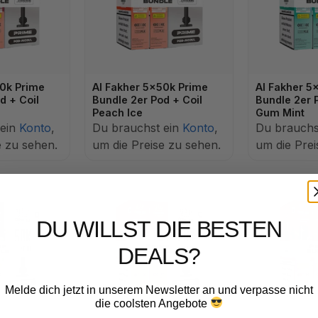
50k Prime
Al Fakher 5x50k Prime
Al Fakher 5
d + Coil
Bundle 2er Pod + Coil
Bundle 2er 
Peach Ice
Gum Mint
 ein
Konto
,
Du brauchst ein
Konto
,
Du brauchs
e zu sehen.
um die Preise zu sehen.
um die Prei
DU WILLST DIE BESTEN
DEALS?
Melde dich jetzt in unserem Newsletter an und verpasse nicht
die coolsten Angebote