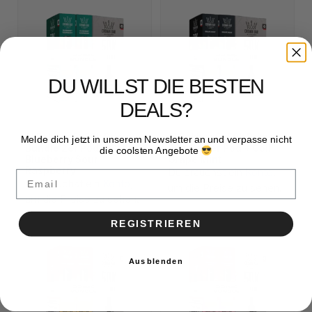
DU WILLST DIE BESTEN
DEALS?
Al Fakher 5x50k Prime
Al Fakher 5x50k Prime
Melde dich jetzt in unserem Newsletter an und verpasse nicht
Bundle 2er Pod + Coil
Bundle 2er Pod + Coil
die coolsten Angebote
Blueberry Sour
Grape Mint
Raspberry
Du brauchst ein
Konto
,
Email
Du brauchst ein
Konto
,
um die Preise zu sehen.
um die Preise zu sehen.
REGISTRIEREN
Ausblenden