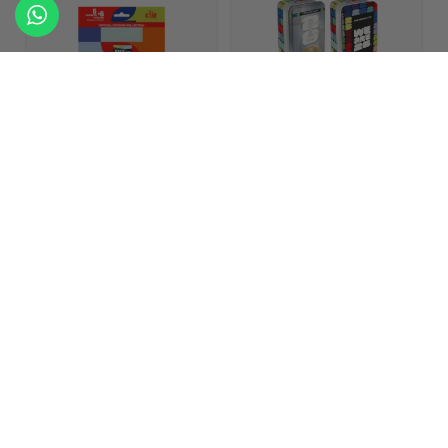
Panini Sticker
Panini Sticker Tin Boxen
Multipacks World Cup
World Cup 2026 | 16
2026 GROß | 5 Packs + 6
Packs + 2 DFB Special
Sticker
Sticker
Du brauchst ein
Konto
,
Du brauchst ein
Konto
,
um die Preise zu sehen.
um die Preise zu sehen.