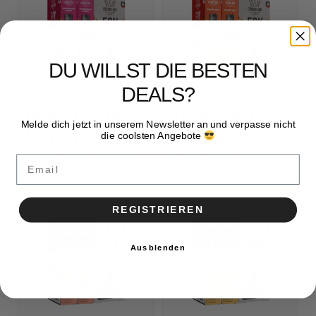
DU WILLST DIE BESTEN
DEALS?
Al Fakher 5x50k Prime
Al Fakher 5x50k Prime
Melde dich jetzt in unserem Newsletter an und verpasse nicht
Bundle 2er Pod + Coil
Bundle 2er Pod + Coil
die coolsten Angebote
Watermelon Cherry
Orange Mint
Du brauchst ein
Konto
,
Du brauchst ein
Konto
,
Email
um die Preise zu sehen.
um die Preise zu sehen.
REGISTRIEREN
Ausblenden