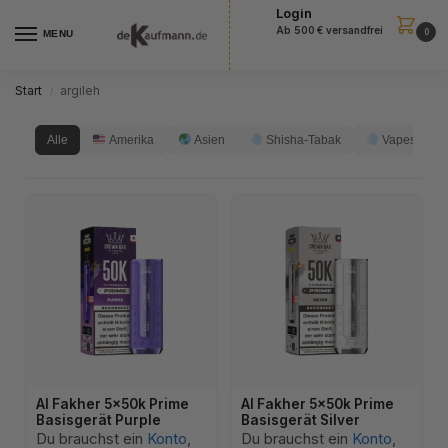
Login
Ab 500 € versandfrei
0
MENU
Start
argileh
/
Alle
Amerika
Asien
Shisha-Tabak
Vapes
Al Fakher 5x50k Prime
Al Fakher 5x50k Prime
Basisgerät Purple
Basisgerät Silver
Du brauchst ein
Konto
,
Du brauchst ein
Konto
,