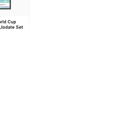
orld Cup
 Update Set
 ein
Konto
,
e zu sehen.
en keine Produkte gefunden, die deiner Auswahl entsprechen.
♬ ORIGINALTON - ARAS-GMBH