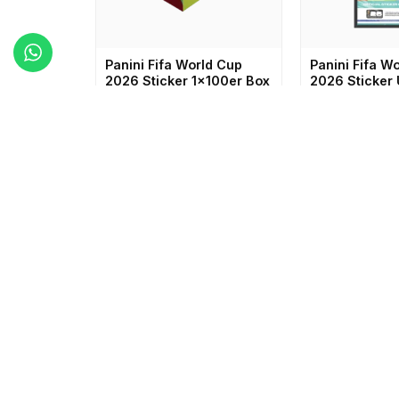
Panini Fifa World Cup
Panini Fifa W
2026 Sticker 1x100er Box
2026 Sticker
1x120er
Du brauchst ein
Konto
,
Du brauchst
um die Preise zu sehen.
um die Preis
Es wurd