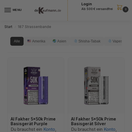
Login
Ab 500 € versandfrei
0
MENU
Start
187 Strassenbande
/
Alle
Amerika
Asien
Shisha-Tabak
Vapes
Al Fakher 5x50k Prime
Al Fakher 5x50k Prime
Basisgerät Purple
Basisgerät Silver
Du brauchst ein
Konto
,
Du brauchst ein
Konto
,