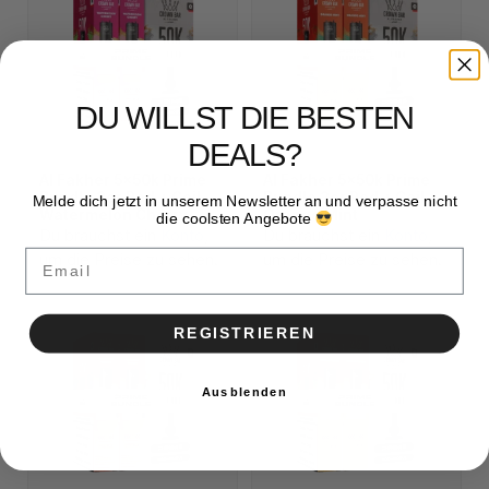
DU WILLST DIE BESTEN
DEALS?
Al Fakher 5x50k Prime
Al Fakher 5x50k Prime
Bundle 2er Pod + Coil
Bundle 2er Pod + Coil
Melde dich jetzt in unserem Newsletter an und verpasse nicht
Watermelon Cherry
Orange Mint
die coolsten Angebote
Du brauchst ein
Konto
,
Du brauchst ein
Konto
,
Email
um die Preise zu sehen.
um die Preise zu sehen.
REGISTRIEREN
Ausblenden