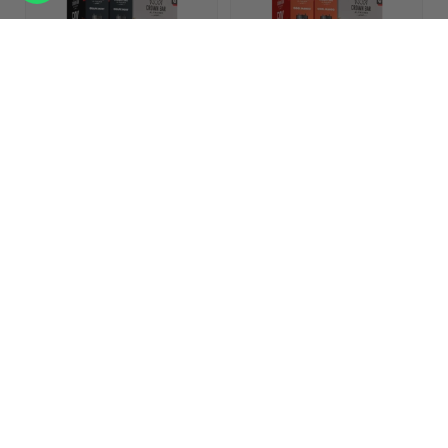
Al Fakher 5x50k Prime
Al Fakher 5x50k Prime
Bundle 2er Pod + Coil
Bundle 2er Pod + Coil
Grape Mint
Cool Mango
Du brauchst ein
Konto
,
Du brauchst ein
Konto
,
um die Preise zu sehen.
um die Preise zu sehen.