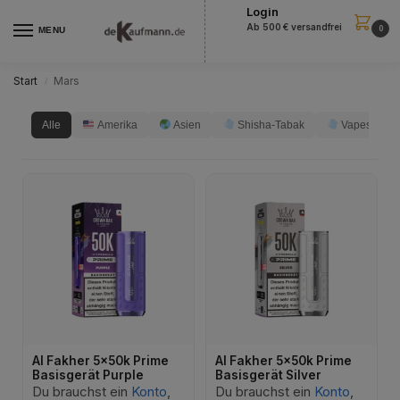
Login
Ab 500 € versandfrei
0
MENU
Start
Mars
/
Alle
Amerika
Asien
Shisha-Tabak
Vapes
Al Fakher 5x50k Prime
Al Fakher 5x50k Prime
Basisgerät Purple
Basisgerät Silver
Du brauchst ein
Konto
,
Du brauchst ein
Konto
,