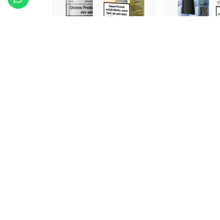
Vozol Pods Pineapple
Vozol Pods W
Orange Peach
Bubble Gum 
5x10ml+2ml
Du brauchst
Du brauchst ein
Konto
,
um die Preis
um die Preise zu sehen.