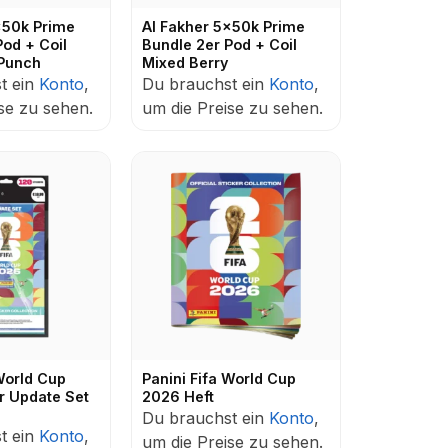
x50k Prime
Al Fakher 5x50k Prime
Pod + Coil
Bundle 2er Pod + Coil
 Punch
Mixed Berry
t ein
Konto
,
Du brauchst ein
Konto
,
se zu sehen.
um die Preise zu sehen.
World Cup
Panini Fifa World Cup
r Update Set
2026 Heft
Du brauchst ein
Konto
,
t ein
Konto
,
um die Preise zu sehen.