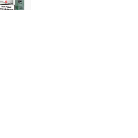
atermelon
5x10ml+2ml
 ein
Konto
,
e zu sehen.
♬ ORIGINALTON - ARAS-GMBH