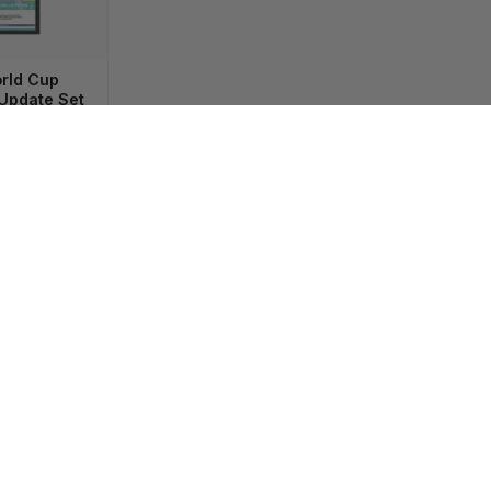
orld Cup
 Update Set
 ein
Konto
,
e zu sehen.
en keine Produkte gefunden, die deiner Auswahl entsprechen.
♬ ORIGINALTON - ARAS-GMBH