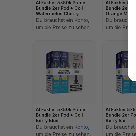
Al Fakher 5x50k Prime
Al Fakher 5x
Bundle 2er Pod + Coil
Bundle 2er Po
Watermelon Cherry
Orange Mint
Du brauchst ein
Konto
,
Du brauchst
um die Preise zu sehen.
um die Preis
Al Fakher 5x50k Prime
Al Fakher 5x
Bundle 2er Pod + Coil
Bundle 2er Po
Berry Blue
Berry Ice
Du brauchst ein
Konto
,
Du brauchst
um die Preise zu sehen.
um die Preis