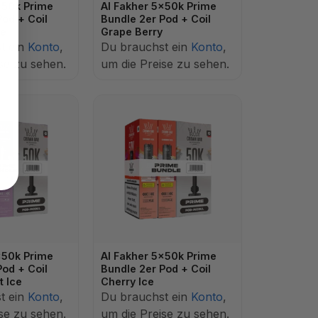
x50k Prime
Al Fakher 5x50k Prime
Pod + Coil
Bundle 2er Pod + Coil
ce
Grape Berry
t ein
Konto
,
Du brauchst ein
Konto
,
se zu sehen.
um die Preise zu sehen.
x50k Prime
Al Fakher 5x50k Prime
Pod + Coil
Bundle 2er Pod + Coil
t Ice
Cherry Ice
t ein
Konto
,
Du brauchst ein
Konto
,
se zu sehen.
um die Preise zu sehen.