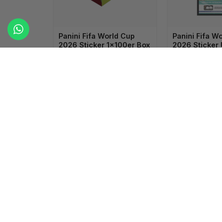
Panini Fifa World Cup
Panini Fifa W
2026 Sticker 1x100er Box
2026 Sticker
1x120er
Du brauchst ein
Konto
,
Du brauchst
um die Preise zu sehen.
um die Preis
Es wurd