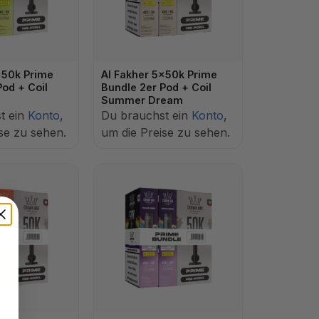
x50k Prime
Al Fakher 5x50k Prime
Pod + Coil
Bundle 2er Pod + Coil
Summer Dream
t ein
Konto
,
Du brauchst ein
Konto
,
se zu sehen.
um die Preise zu sehen.