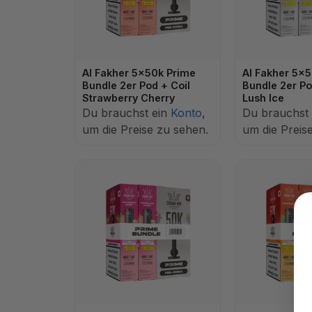
Al Fakher 5x50k Prime
Al Fakher 5x
Bundle 2er Pod + Coil
Bundle 2er Po
Strawberry Cherry
Lush Ice
Du brauchst ein
Konto
,
Du brauchst
um die Preise zu sehen.
um die Preis