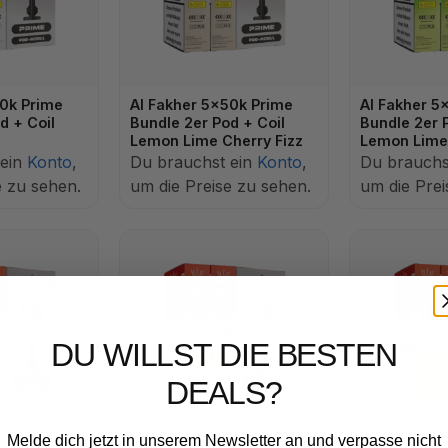
50k Prime
Al Fakher 5x50k Prime
Al Fakher 5
d + Coil
Bundle 2er Pod + Coil
Bundle 2er 
Lemon Lime Cherry Fizz
Lemon Lime
 ein
Konto
,
Du brauchst ein
Konto
,
Du brauchs
e zu sehen.
um die Preise zu sehen.
um die Prei
DU WILLST DIE BESTEN
DEALS?
Melde dich jetzt in unserem Newsletter an und verpasse nicht